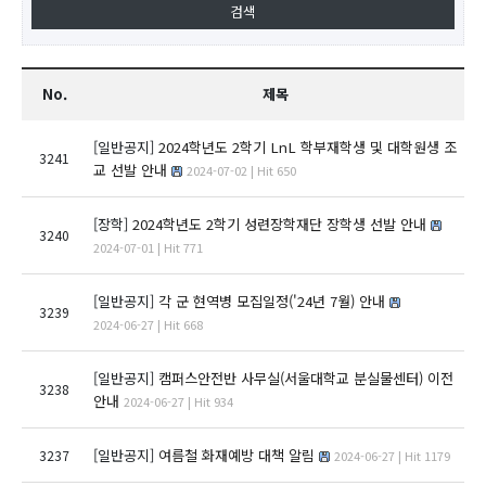
No.
제목
[일반공지]
2024학년도 2학기 LnL 학부재학생 및 대학원생 조
3241
교 선발 안내
2024-07-02 | Hit 650
[장학]
2024학년도 2학기 성련장학재단 장학생 선발 안내
3240
2024-07-01 | Hit 771
[일반공지]
각 군 현역병 모집일정('24년 7월) 안내
3239
2024-06-27 | Hit 668
[일반공지]
캠퍼스안전반 사무실(서울대학교 분실물센터) 이전
3238
안내
2024-06-27 | Hit 934
[일반공지]
여름철 화재예방 대책 알림
3237
2024-06-27 | Hit 1179