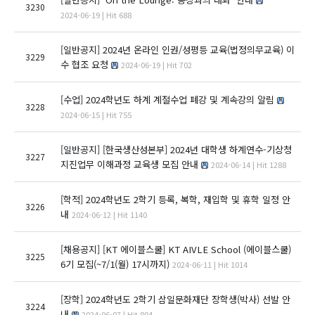
3230
2024-06-19 | Hit 688
[일반공지]
2024년 온라인 인권/성평등 교육(법정의무교육) 이
3229
수 협조 요청
2024-06-19 | Hit 702
[수업]
2024학년도 하계 계절수업 폐강 및 계속강의 알림
3228
2024-06-15 | Hit 755
[일반공지]
[한국생산성본부] 2024년 대학생 하계연수-기상청
3227
지진업무 이해과정 교육생 모집 안내
2024-06-14 | Hit 1288
[학적]
2024학년도 2학기 등록, 복학, 재입학 및 휴학 일정 안
3226
내
2024-06-12 | Hit 1140
[채용공지]
[KT 에이블스쿨] KT AIVLE School (에이블스쿨)
3225
6기 모집(~7/1(월) 17시까지)
2024-06-11 | Hit 1014
[장학]
2024학년도 2학기 삼일문화재단 장학생(박사) 선발 안
3224
내
2024-06-07 | Hit 804