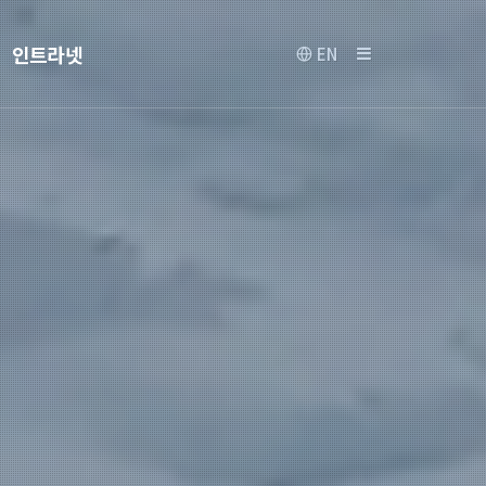
인트라넷
EN