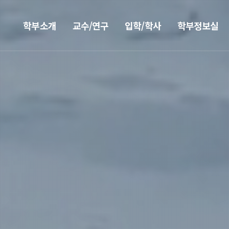
학부소개
교수/연구
입학/학사
학부정보실