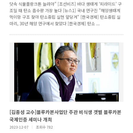
닷속 식물플랑크톤 늘려야” [조선비즈] 바다 생태계 ‘피라미드’ 구
조일 때 탄소 흡수량 가장 높다 [뉴스1] 국내 연구진 "해양생태계
먹이망 구조 찾아 탄소중립 실현 앞당겨" [한국경제] 탄소중립 실
마리, 30년 해양 연구에서 찾았다 [한국경제] 탄소 ...
[김종성 교수]블루카본사업단 주관 비식생 갯벌 블루카본
국제인증 세미나 개최
2023-12-07
l
조회수 782