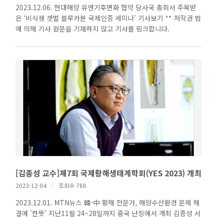
2023.12.06. 현대해양 유엔기후변화 협약 당사국 총회서 주목받
은 ‘비식생 갯벌 블루카본 국제인증 세미나' 기사보기 ** 저작권 법
에 의해 기사 원문을 기재하지 않고 기사를 링크합니다.
[김종성 교수]제7회 국제황해생태계학회(YES 2023) 개최
2023-12-04
l
조회수 760
2023.12.01. MTN뉴스 韓-中 황해 전문가, 해양수산환경 문제 해
결에 '한뜻' 지난11월 24~28일까지 중국 난징에서 개최 김종성 서