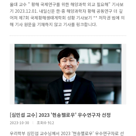
울대 교수 " 황해 국제연구를 위한 해양과학 외교 필요해" 기사보
기 2023.12.01. 내일신문 한·중 해양과학자 황해 공동연구 더 깊
어져 제7회 국제황해생태계학회 성황 기사보기 ** 저작권 법에 의
해 기사 원문을 기재하지 않고 기사를 링크합니다.
[심민섭 교수] 2023 '현송펠로우' 우수연구자 선정
2023-10-30
l
조회수 912
우리학부 심민섭 교수님께서 2023 '현송펠로우' 우수연구자로 선