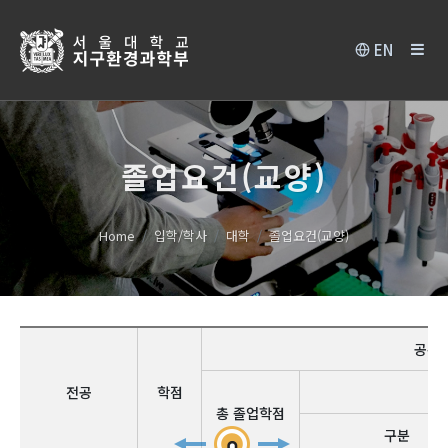
EN
졸업요건(교양)
Home
입학/학사
대학
졸업요건(교양)
공통
전공
학점
총 졸업학점
구분