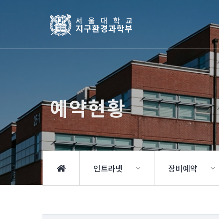
예약현황
인트라넷
장비예약