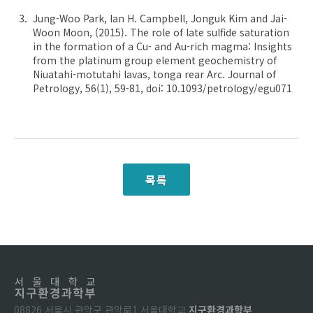
Jung-Woo Park, Ian H. Campbell, Jonguk Kim and Jai-
Woon Moon, (2015). The role of late sulfide saturation
in the formation of a Cu- and Au-rich magma: Insights
from the platinum group element geochemistry of
Niuatahi-motutahi lavas, tonga rear Arc. Journal of
Petrology, 56(1), 59-81, doi: 10.1093/petrology/egu071
목록
08826 서울시 관악구 관악로1 서울대학교
지구환경과학부