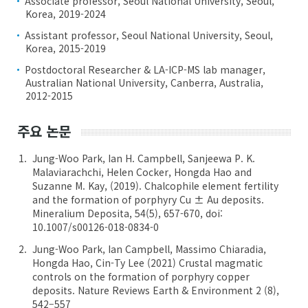
Associate professor, Seoul National University, Seoul,
Korea, 2019-2024
Assistant professor, Seoul National University, Seoul,
Korea, 2015-2019
Postdoctoral Researcher & LA-ICP-MS lab manager,
Australian National University, Canberra, Australia,
2012-2015
주요 논문
Jung-Woo Park, Ian H. Campbell, Sanjeewa P. K.
Malaviarachchi, Helen Cocker, Hongda Hao and
Suzanne M. Kay, (2019). Chalcophile element fertility
and the formation of porphyry Cu ± Au deposits.
Mineralium Deposita, 54(5), 657-670, doi:
10.1007/s00126-018-0834-0
Jung-Woo Park, Ian Campbell, Massimo Chiaradia,
Hongda Hao, Cin-Ty Lee (2021) Crustal magmatic
controls on the formation of porphyry copper
deposits. Nature Reviews Earth & Environment 2 (8),
542–557