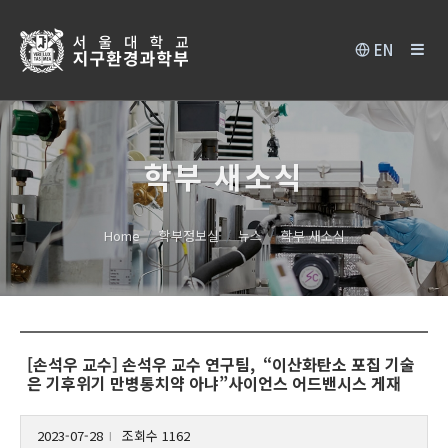
EN
학부 새소식
Home
학부정보실
뉴스
학부 새소식
[손석우 교수] 손석우 교수 연구팀, “이산화탄소 포집 기술
은 기후위기 만병통치약 아냐”사이언스 어드밴시스 게재
2023-07-28
조회수 1162
l