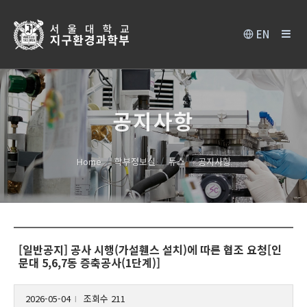
EN
공지사항
Home
학부정보실
뉴스
공지사항
[일반공지] 공사 시행(가설휀스 설치)에 따른 협조 요청[인
문대 5,6,7동 증축공사(1단계)]
2026-05-04
조회수 211
l