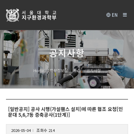
EN
공지사항
Home
학부정보실
뉴스
공지사항
[일반공지] 공사 시행(가설휀스 설치)에 따른 협조 요청[인
문대 5,6,7동 증축공사(1단계)]
2026-05-04
조회수 214
l