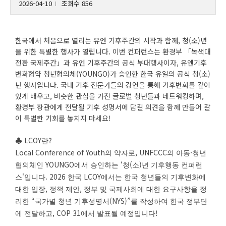
2026-04-10
조회수 856
l
한국에서 처음으로 열리는 유엔 기후주간의 시작과 함께, 청(소)년
을 위한 특별한 행사가 열립니다. 이번 컨퍼런스는 환경부 「녹색대
전환 국제주간」과 유엔 기후주간의 공식 부대행사이자, 유엔기후
변화협약 청년협의체(YOUNGO)가 승인한 한국 유일의 공식 청(소)
년 행사입니다. 국내 기후 전문가들의 강연을 통해 기후변화를 깊이
있게 배우고, 비슷한 관심을 가진 글로벌 청년들과 네트워킹하며,
환경부 장관에게 전달될 기후 성명서에 담길 의견을 함께 만들어 갈
이 특별한 기회를 놓치지 마세요!
♣ LCOY
?
란
Local Conference of Youth
, UNFCCC
·
의 약자로
의 아동
청년
YOUNGO
‘
(
)
협의체인
에서 승인하는
청
소
년 기후행동 컨퍼런
'
.
2026
LCOY
스
입니다
한국
에서는 한국 청년들의 기후변화에
,
,
대한 입장
정책 제안
정부 및 국제사회에 대한 요구사항을 정
“
(NYS)”
리한
국가별 청년 기후성명서
를 작성하여 한국 정부단
, COP 31
!
에 전달하고
에서 발표될 예정입니다