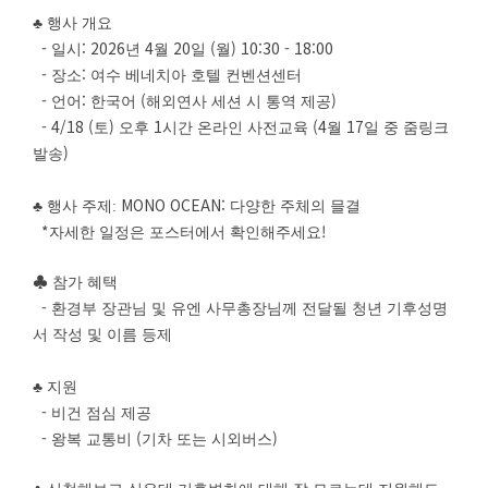
♣
행사 개요
-
: 2026
4
20
(
) 10:30 - 18:00
일시
년
월
일
월
-
:
장소
여수 베네치아 호텔 컨벤션센터
-
:
(
)
언어
한국어
해외연사 세션 시 통역 제공
- 4/18 (
)
1
(4
17
토
오후
시간 온라인 사전교육
월
일 중 줌링크
)
발송
MONO OCEAN:
♣
행사 주제:
다양한 주체의 믈결
*
!
자세한 일정은 포스터에서 확인해주세요
♣
참가 혜택
-
환경부 장관님 및 유엔 사무총장님께 전달될 청년 기후성명
서 작성 및 이름 등제
♣
지원
-
비건 점심 제공
-
(
)
왕복 교통비
기차 또는 시외버스