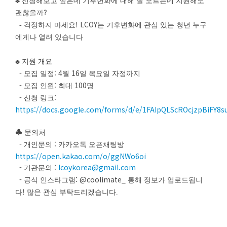
♣
신청해보고 싶은데 기후변화에 대해 잘 모르는데 지원해도
?
괜찮을까
! LCOY
- 걱정하지 마세요
는 기후변화에 관심 있는 청년 누구
에게나 열려 있습니다
♣
지원 개요
-
: 4
16
모집 일정
월
일 목요일 자정까지
-
:
100
모집 인원
최대
명
-
:
신청 링크
https://docs.google.com/forms/d/e/1FAIpQLScROcjzpBiFY8
♣
문의처
-
:
개인문의
카카오톡 오픈채팅방
https://open.kakao.com/o/ggNWo6oi
-
:
lcoykorea@gmail.com
기관문의
-
: @coolimate_
공식 인스타그램
통해 정보가 업로드됩니
!
다
많은 관심 부탁드리겠습니다.