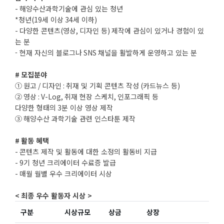
-
해양수산과학기술에 관심 있는 청년
*
청년
(19
세 이상
34
세 이하
)
-
다양한 콘텐츠
(
영상
,
디자인 등
)
제작에 관심이 있거나 경험이 있
는 분
- 현재 자신의 블로그나
SNS
채널을 활발하게 운영하고 있는 분
#
모집분야
①
원고
/
디자인
:
취재 및 기획 콘텐츠 작성
(
카드뉴스 등
)
②
영상
: V-Log,
취재 현장 스케치
,
인포그래픽 등
다양한 형태의
3
분 이상 영상 제작
③
해양수산 과학기술 관련 인스타툰 제작
#
활동 혜택
-
콘텐츠 제작 및 활동에 대한 소정의 활동비 지급
- 9
기 청년 크리에이터 수료증 발급
-
매월 월별 우수 크리에이터 시상
<
최종
우수
활동자
시상
>
구분
시상규모
상금
상장