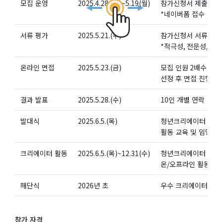
모집 운영
2025.4.28.(
월
)~5.19(
월
)
참가신청서 제출
*
네이버폼 접수
서류 평가
2025.5.21.(
수
)
참가신청서 서류 평
*
적극성
,
전문성
,
영
온라인 면접
2025.5.23.(
금
)
모집 인원
2
배수
(20
선정 후 면접 진행
결과 발표
2025.5.28.(
수
)
10
인 개별 연락
발대식
2025.6.5.(
목
)
청년크리에이터
활동 교육 및 임명
크리에이터 활동
2025.6.5.(
목
)~12.31(
수
)
청년크리에이터
온
/
오프라인 활동
해단식
2026
년 초
우수 크리에이터 시상
참가 자격