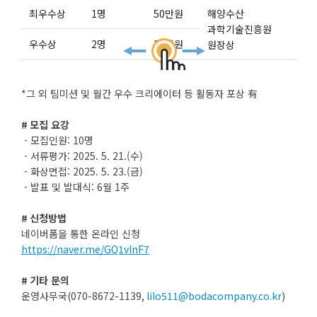
최우수상
1
명
50
만원
해양수산
과학기술진흥원
우수상
2
명
30
만원
원장상
*
그 외 팀미션 및 월간 우수 크리에이터 등 활동자 포상 有
#
모집 요강
- 모집인원: 10명
- 서류평가: 2025. 5. 21.(수)
- 화상면접: 2025. 5. 23.(금)
- 발표 및 발대식: 6월 1주
#
신청방법
네이버폼을 통한 온라인 신청
https://naver.me/GQ1vInF7
#
기타 문의
운영사무국
(070-8672-1139,
lilo511@bodacompany.co.kr
)