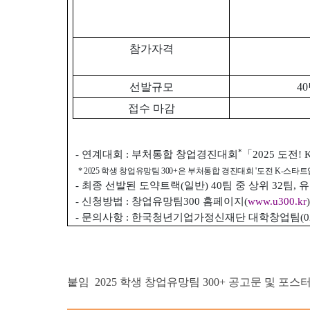
참가자격
선발규모
4
접수 마감
*
- 연계대회 : 부처통합 창업경진대회
「2025 도전!
* 2025 학생 창업유망팀 300+은 부처통합 경진대회 '도전 K-스타트
- 최종 선발된 도약트랙(일반) 40팀 중 상위 32팀,
- 신청방법 : 창업유망팀300 홈페이지(
www.u300.kr
- 문의사항 : 한국청년기업가정신재단 대학창업팀(02-2
붙임 2025 학생 창업유망팀 300+ 공고문 및 포스터 