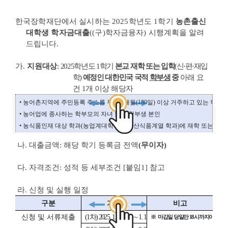
한국장학재단에서 실시하는 2025학년도 1학기
농촌출신
대학생 학자금대출
((구)학자금융자) 시행
계획을 알려
드립니다.
가.
지원
대상
:
2025학년도 1학기
본교 재학 또는 입학
(신·편·재입
학)
예정인 대한민국 국적
학부생
중
아래 요
건 1개 이상 해당자
• 농어촌지역에 주민등록 주소를 두고 6개월(180일) 이상 거주하고 있는 학부
• 농어업에 종사하는 학부모의 자녀 또는 학부생 본인
• 농식품인재 대상 학과(농업계대학 농림축산식품계열 학과)에 재학 또는 입학
나. 대출금액: 해당 학기 등록금 전액
(무이자)
다. 자격조건: 성적 등 세부조건 [붙임1] 참고
라. 신청 및 실행 일정
구분
기간
비고
신청 및 서류제출
(1차) 2025. 1. 3.(금) ∼ 1. 17.(금)
※
마감일 당일만 18시까지이며, 그