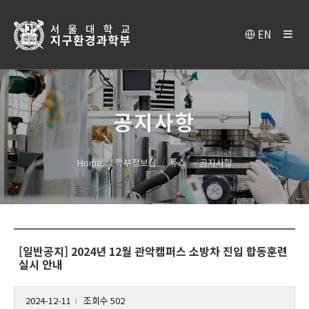
EN
공지사항
Home
학부정보실
뉴스
공지사항
[일반공지] 2024년 12월 관악캠퍼스 소방차 진입 합동훈련
실시 안내
2024-12-11
조회수 502
l