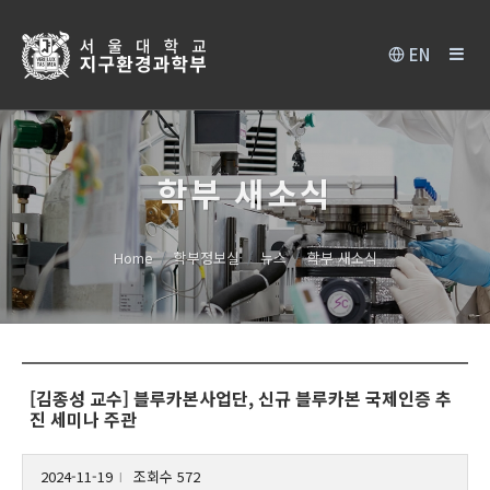
EN
학부 새소식
Home
학부정보실
뉴스
학부 새소식
[김종성 교수] 블루카본사업단, 신규 블루카본 국제인증 추
진 세미나 주관
2024-11-19
조회수 572
l