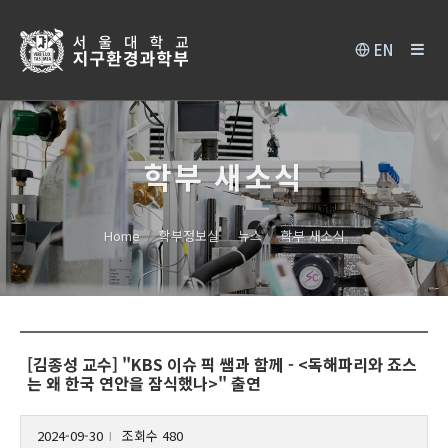
EN
학부 새소식
Home
학부정보실
뉴스
학부 새소식
[김종성 교수] "KBS 이슈 픽 쌤과 함께 - <독해파리와 죠스
는 왜 한국 연안을 잠식했나>" 출연
2024-09-30
조회수 480
l