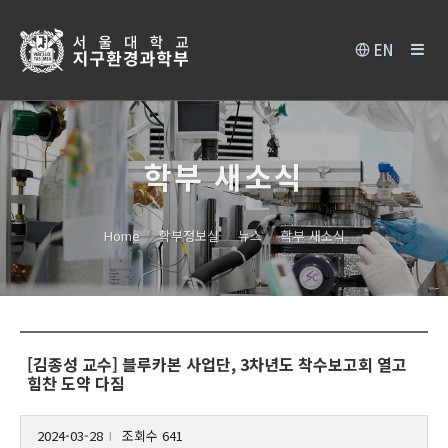
EN
학부 새소식
Home
학부정보실
뉴스
학부 새소식
[김종성 교수] 블루카본 사업단, 3차년도 착수보고회 열고
힘찬 도약 다짐
2024-03-28
조회수 641
l