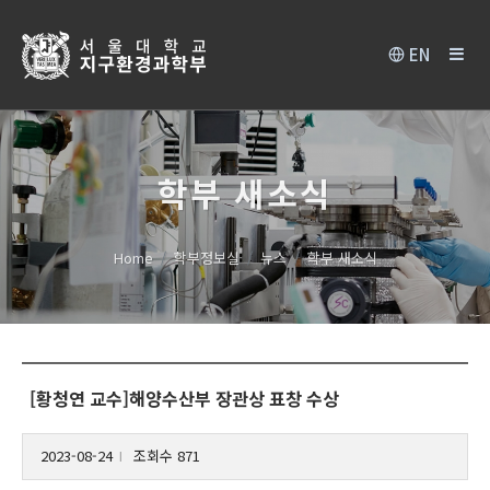
EN
학부 새소식
Home
학부정보실
뉴스
학부 새소식
[황청연 교수]해양수산부 장관상 표창 수상
2023-08-24
조회수 871
l