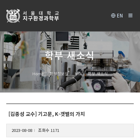
EN
학부 새소식
Home
학부정보실
뉴스
학부 새소식
[김종성 교수] 기고문, K-갯벌의 가치
2023-08-08
조회수 1171
l