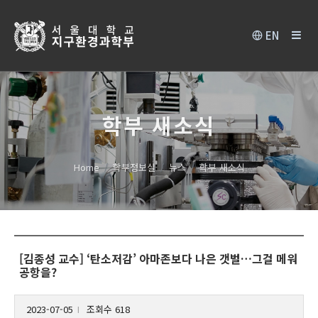
EN
학부 새소식
Home
학부정보실
뉴스
학부 새소식
[김종성 교수] ‘탄소저감’ 아마존보다 나은 갯벌…그걸 메워
공항을?
2023-07-05
조회수 618
l