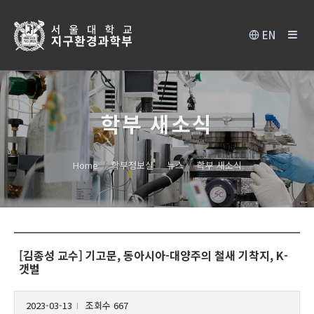
EN
학부 새소식
Home
학부정보실
뉴스
학부 새소식
[김종성 교수] 기고문, 동아시아-대양주의 철새 기착지, K-
갯벌
2023-03-13
조회수 667
l