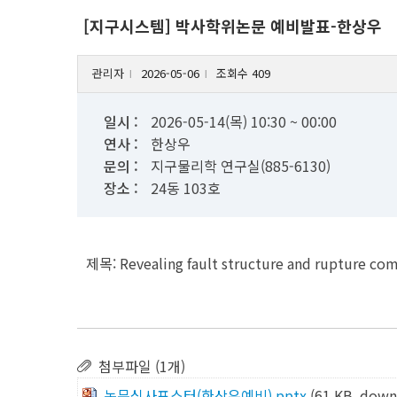
[지구시스템] 박사학위논문 예비발표-한상우
관리자
2026-05-06
조회수 409
l
l
일시 :
2026-05-14(목) 10:30 ~ 00:00
연사 :
한상우
문의 :
지구물리학 연구실(885-6130)
장소 :
24동 103호
제목: Revealing fault structure and rupture comp
첨부파일 (1개)
논문심사포스터(한상우예비).pptx
(61 KB, down