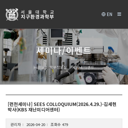
EN
세미나/이벤트
Home
학부정보실
세미나/이벤트
[런천세미나] SEES COLLOQUIUM(2026.4.29.)-김세현
박사(KBS 재난미디어센터)
관리자
2026-04-20
조회수 479
l
l