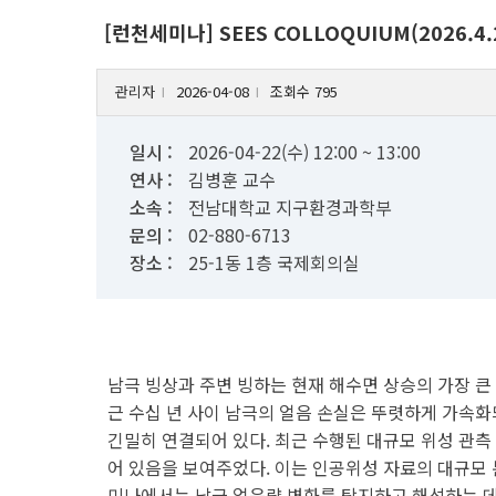
[런천세미나] SEES COLLOQUIUM(2026
관리자
2026-04-08
조회수 795
l
l
일시 :
2026-04-22(수) 12:00 ~ 13:00
연사 :
김병훈 교수
소속 :
전남대학교 지구환경과학부
문의 :
02-880-6713
장소 :
25-1동 1층 국제회의실
남극 빙상과 주변 빙하는 현재 해수면 상승의 가장 큰 
근 수십 년 사이 남극의 얼음 손실은 뚜렷하게 가속화
긴밀히 연결되어 있다. 최근 수행된 대규모 위성 관측 
어 있음을 보여주었다. 이는 인공위성 자료의 대규모 
미나에서는 남극 얼음량 변화를 탐지하고 해석하는 데