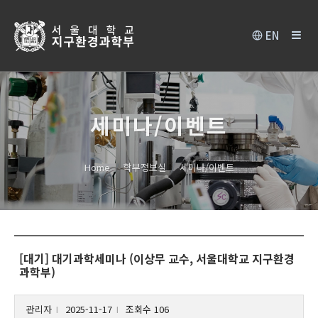
EN
세미나/이벤트
Home
학부정보실
세미나/이벤트
[대기] 대기과학세미나 (이상무 교수, 서울대학교 지구환경
과학부)
관리자
2025-11-17
조회수 106
l
l